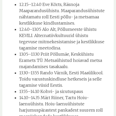
12.15–12.40 Eve Kõrts, Räsnoja
Maaparandusühistu. Maaparandusühistute
nähtamatu roll Eesti põllu- ja metsamaa
kestlikkuse kindlustamises.
12.40–13.05 Alo Alt, Põllumeeste ühistu
KEVILI. Alternatiivkultuurid ühistu
tegevuse mitmekesistamise ja kestlikkuse
tagamise meetodina.
13.05–13.30 Priit Põllumäe, Keskühistu
Eramets TÜ. Metsaühistud hoiavad metsa
majandamises tasakaalu.
13.30–13.55 Rando Värnik, Eesti Maaülikool.
Toidu varustuskindluse hetkeseis ja selle
tagamise viisid Eestis.
13.55–14.10 Kohvi- ja sirutuspaus
14.10–14.35 Märt Riiner, Tartu Hoiu-
laenuühistu. Hoiu-laenuühistute
harjumuspärastest pankadest suurem roll