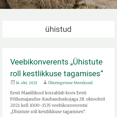
ühistud
Veebikonverents „Ühistute
roll kestlikkuse tagamises“
14. okt. 2021
Ühistegevuse Meeskond
Eesti Maaülikool korraldab koos Eesti
Põllumajandus-Kaubanduskojaga 28. oktoobril
2021 kell 10.00–15.35 veebikonverentsi
„Ühistute roll kestlikkuse tagamises“.