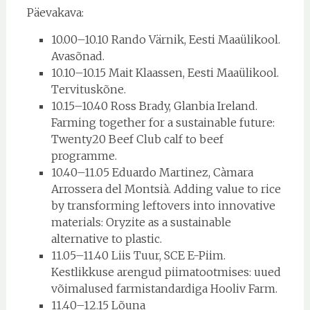
Päevakava:
10.00–10.10 Rando Värnik, Eesti Maaülikool.
Avasõnad.
10.10–10.15 Mait Klaassen, Eesti Maaülikool.
Tervituskõne.
10.15–10.40 Ross Brady, Glanbia Ireland.
Farming together for a sustainable future:
Twenty20 Beef Club calf to beef
programme.
10.40–11.05 Eduardo Martinez, Càmara
Arrossera del Montsià. Adding value to rice
by transforming leftovers into innovative
materials: Oryzite as a sustainable
alternative to plastic.
11.05–11.40 Liis Tuur, SCE E-Piim.
Kestlikkuse arengud piimatootmises: uued
võimalused farmistandardiga Hooliv Farm.
11.40–12.15 Lõuna