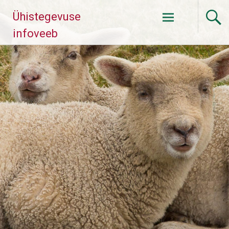
Skip
Ühistegevuse
to
content
infoveeb