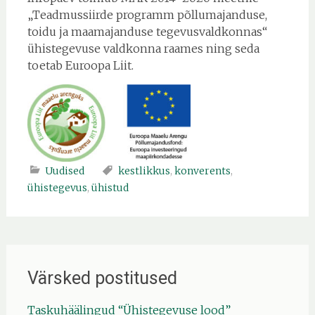
„Teadmussiirde programm põllumajanduse,
toidu ja maamajanduse tegevusvaldkonnas“
ühistegevuse valdkonna raames ning seda
toetab Euroopa Liit.
Uudised
kestlikkus
,
konverents
,
ühistegevus
,
ühistud
Värsked postitused
Taskuhäälingud “Ühistegevuse lood”