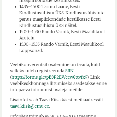
maapiirkondade kestlikkuses.
14.35–15.00 Tarmo Lääne, Eesti
Kindlustusühistu ÜKS. Kindlustusühistute
panus maapiirkondade kestlikusse Eesti
Kindlustusühistu ÜKS näitel.
15.00–15.30 Rando Värnik, Eesti Maaülikool.
Arutelu.
15.30–15.35 Rando Värnik, Eesti Maaülikool.
Lõppsõnad.
Veebikonverentsil osalemine on tasuta, kuid
selleks tuleb registreeruda
SIIN
(
https://forms.gle/pE8P2EWccw8ttvfx9
). Link
veebikeskkonnaga liitumiseks saadetakse enne
infopäeva toimumist osaleja meilile.
Lisainfot saab Taavi Kiisa käest meiliaadressilt
taavi.kiisk@emu.ee
.
Infopäev toimub MAK 2014–2020 meetme