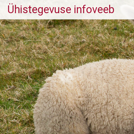
Skip
Ühistegevuse infoveeb
to
content