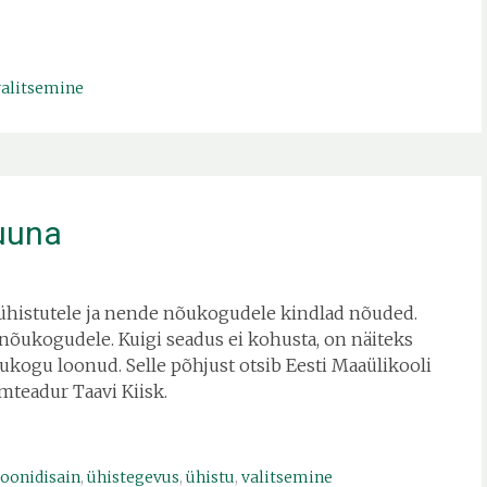
valitsemine
uuna
 ühistutele ja nende nõukogudele kindlad nõuded.
 nõukogudele. Kuigi seadus ei kohusta, on näiteks
kogu loonud. Selle põhjust otsib Eesti Maaülikooli
eadur Taavi Kiisk.
ioonidisain
,
ühistegevus
,
ühistu
,
valitsemine