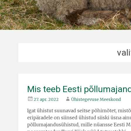
val
Mis teeb Eesti põllumajand
27. apr. 2022
Ühistegevuse Meeskond
Igat ühistut suunavad seitse põhimõtet, mistõ
eripäradele on siinsed ühistud siiski üsna ai
põllumajandusühistud, mille nüansse Eesti 