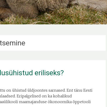
itsemine
usühistud eriliseks?
ttu on ühistud üldjoontes sarnased. Ent tänu Eesti
nulaadsed. Eripalgelised on ka kohalikud
Maaülikooli maamajanduse ökonoomika õppetooli