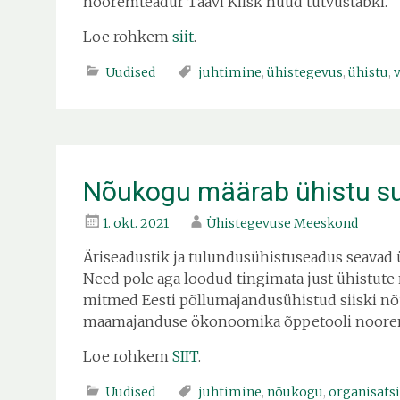
nooremteadur Taavi Kiisk nüüd tutvustabki.
Loe rohkem
siit
.
Uudised
juhtimine
,
ühistegevus
,
ühistu
,
Nõukogu määrab ühistu s
1. okt. 2021
Ühistegevuse Meeskond
Äriseadustik ja tulundusühistuseadus seavad
Need pole aga loodud tingimata just ühistute
mitmed Eesti põllumajandusühistud siiski nõu
maamajanduse ökonoomika õppetooli nooremt
Loe rohkem
SIIT
.
Uudised
juhtimine
,
nõukogu
,
organisats