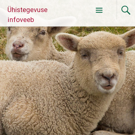
Skip
Ühistegevuse
to
content
infoveeb