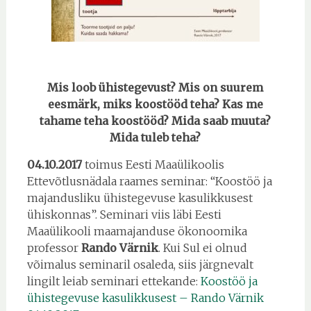
Mis loob ühistegevust? Mis on suurem
eesmärk, miks koostööd teha? Kas me
tahame teha koostööd? Mida saab muuta?
Mida tuleb teha?
04.10.2017
toimus Eesti Maaülikoolis
Ettevõtlusnädala raames seminar: “Koostöö ja
majandusliku ühistegevuse kasulikkusest
ühiskonnas”. Seminari viis läbi Eesti
Maaülikooli maamajanduse ökonoomika
professor
Rando Värnik
. Kui Sul ei olnud
võimalus seminaril osaleda, siis järgnevalt
lingilt leiab seminari ettekande:
Koostöö ja
ühistegevuse kasulikkusest – Rando Värnik