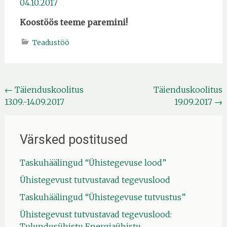
04.10.2017
Koostöös teeme paremini!
Teadustöö
Post
←
Täienduskoolitus
Täienduskoolitus
13.09.-14.09.2017
19.09.2017
→
navigation
Värsked postitused
Taskuhäälingud “Ühistegevuse lood”
Ühistegevust tutvustavad tegevuslood
Taskuhäälingud “Ühistegevuse tutvustus”
Ühistegevust tutvustavad tegevuslood:
Tulundusühistu Energiaühistu